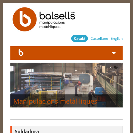
Català
Castellano
English
Empresa
Serveis
Novetats
Manipulacions metàl·liques
Contacte
Soldadura