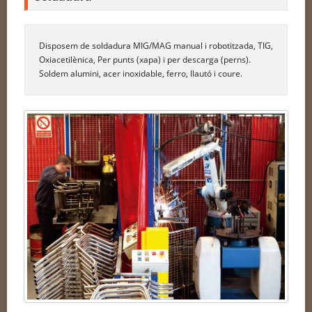
Disposem de soldadura MIG/MAG manual i robotitzada, TIG,
Oxiacetilènica, Per punts (xapa) i per descarga (perns).
Soldem alumini, acer inoxidable, ferro, llautó i coure.