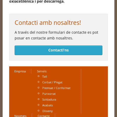
oxiacetilènica
i
per
descàrrega
.
Contacti amb nosaltres!
A través del nostre formulari de contacte es pot
posar en contacte amb nosaltres.
Contacti'ns
Empresa
Serveis
Tall
Corbat / Plegat
Premsat / Conformat
Punxonat
Soldadura
Acabats
Disseny
Novetats
Contacte